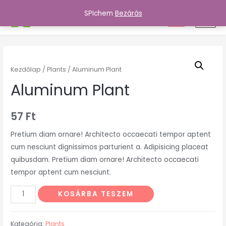
Skip
SPIchem
Bezárás
SPIchem
0
to
MAI
content
MEN
Kezdőlap
/
Plants
/ Aluminum Plant
Aluminum Plant
57
Ft
Pretium diam ornare! Architecto occaecati tempor aptent
cum nesciunt dignissimos parturient a. Adipisicing placeat
quibusdam. Pretium diam ornare! Architecto occaecati
tempor aptent cum nesciunt.
Aluminum
KOSÁRBA TESZEM
Plant
mennyiség
Kategória:
Plants