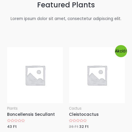
Featured Plants
Lorem ipsum dolor sit amet, consectetur adipiscing elit.
Akció!
Plants
Cactus
Boncellensis Secullant
Cleistocactus
É
43
Ft
É
36
Ft
32
Ft
r
r