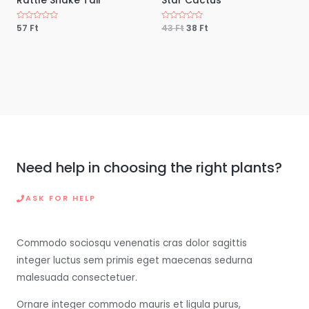
Rattle Snake Tail
Star Cactus
É
57
Ft
É
43
Ft
38
Ft
r
r
t
t
é
é
k
k
e
e
l
l
é
é
s
s
:
:
0
0
/
/
5
5
Need help in choosing the right plants?
ASK FOR HELP
Commodo sociosqu venenatis cras dolor sagittis
integer luctus sem primis eget maecenas sedurna
malesuada consectetuer.
Ornare integer commodo mauris et ligula purus,